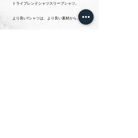
トライブレンドシャツスリーブシャツ。
より良いTシャツは、より良い素材から。
オールメイドのトライブレンドシャツ*は、
米国産のオーガニックコットン、リサイクル
Privacy Policies
Terms & Conditions
ポリエステル、テンセルモダールの3つの繊
Disclaimer
Google Policy
維で製造。テネシー州ノックスビルのNothing
SHOP 特定商取引法
Too Fancyプリントショップにてプリント。
© bethyself.jp 2021
support@bethyself.jp
FOLLOW US
*コットン・ポリエステル・レーヨンの3種類
を混紡素材でそれぞれの生地の長所を活か
吸水性と吸湿性、保温性、
し、
耐久性、速乾
性の高さがあり柔らかい触り心地が特徴。