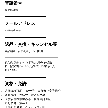
電話番号
12-3456-7890
メールアドレス
info@mysite.co.jp
返品・交換・キャンセル等
返品期限：商品到着より7日以内
返品時の送料負担：初期不良の場合は当店負
担、お客様都合の場合はお客様にて送料をご負
担ください。
資格・免許
古物商許可証 第••••号 東京都公安委員会
酒販免許 渋法••• 渋谷税務署
高度管理医療機器等 販売業許可証
許可番号 第•••号
販売管理者名 ウィックス太郎