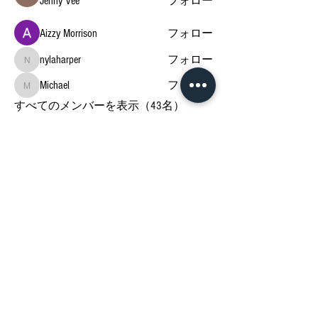
Jenny Vee
フォロー
Aizzy Morrison
フォロー
nylaharper
フォロー
nylaharper
Michael
フォロー
Michael
すべてのメンバーを表示（43名）
Privacy Policies
Terms & Conditions
Disclaimer
Google Policy
SHOP 特定商取引法
© bethyself.jp 2021
support@bethyself.jp
FOLLOW US