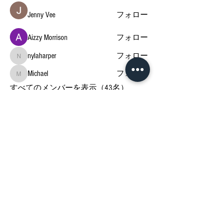
Jenny Vee
フォロー
Aizzy Morrison
フォロー
nylaharper
フォロー
nylaharper
Michael
フォロー
Michael
すべてのメンバーを表示（43名）
Privacy Policies
Terms & Conditions
Disclaimer
Google Policy
SHOP 特定商取引法
© bethyself.jp 2021
support@bethyself.jp
FOLLOW US