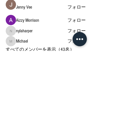
Jenny Vee
フォロー
Aizzy Morrison
フォロー
nylaharper
フォロー
nylaharper
Michael
フォロー
Michael
すべてのメンバーを表示（43名）
Privacy Policies
Terms & Conditions
Disclaimer
Google Policy
SHOP 特定商取引法
© bethyself.jp 2021
support@bethyself.jp
FOLLOW US