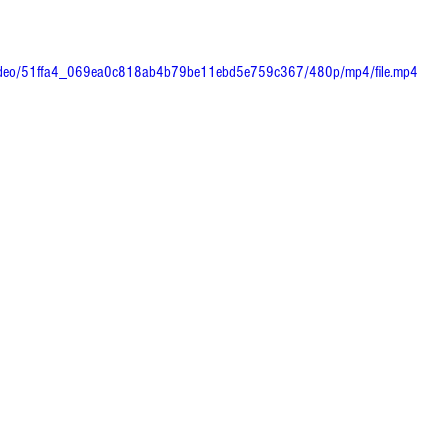
om/video/51ffa4_069ea0c818ab4b79be11ebd5e759c367/480p/mp4/file.mp4