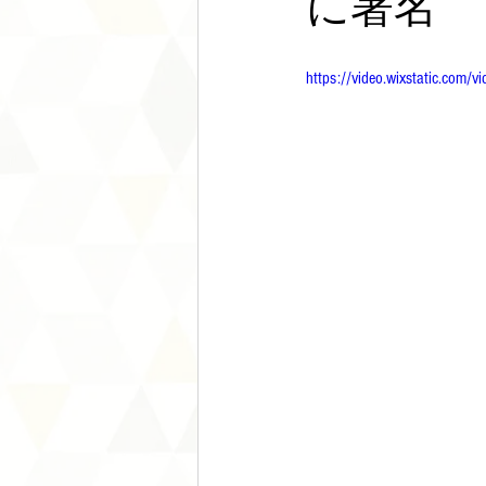
に署名
https://video.wixstatic.c