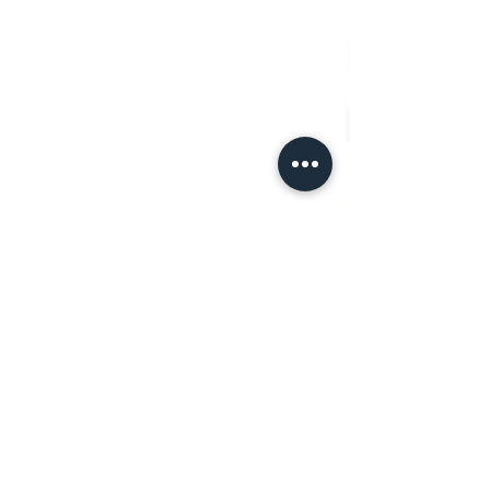
コメント
アフガニスタン
コメントを追加…
早くも２回目のワクチン
接種が役に立たなくな
り、３回目のワクチン接
種が必須になる（イスラ