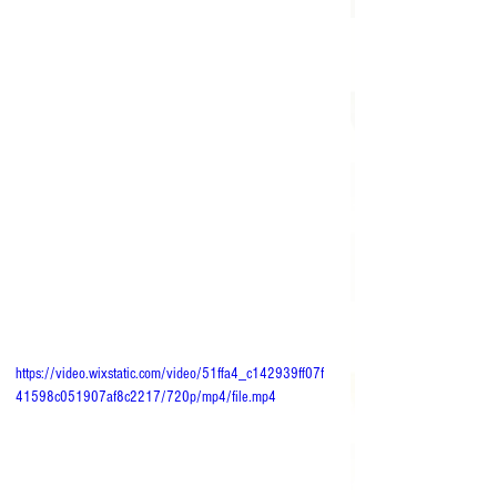
https://video.wixstatic.com/video/51ffa4_c142939ff07f
41598c051907af8c2217/720p/mp4/file.mp4