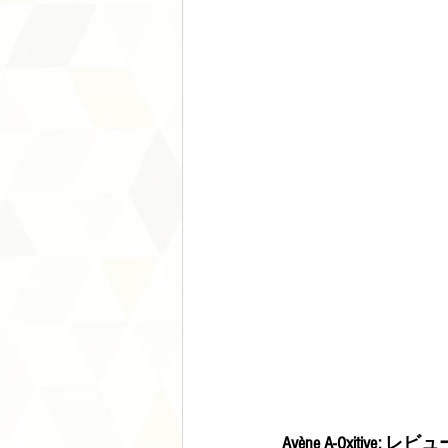
Avène A-Oxitive: レビ