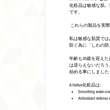
化粧品は敏感な肌、
です。
 これらの製品を実
私は敏感な肌質では
防ぐ為に「しわの防
年齢も30歳を迎え
は逆らえないだろう
始める事にしました
A-Oxitive化粧品は:
Smoothing 
Antioxidan