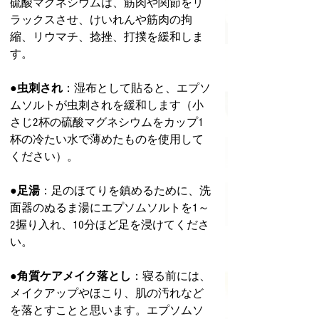
硫酸マグネシウムは、筋肉や関節をリ
ラックスさせ、けいれんや筋肉の拘
縮、リウマチ、捻挫、打撲を緩和しま
す。
●虫刺され
：湿布として貼ると、エプソ
ムソルトが虫刺されを緩和します（小
さじ2杯の硫酸マグネシウムをカップ1
杯の冷たい水で薄めたものを使用して
ください）。
●足湯
：足のほてりを鎮めるために、洗
面器のぬるま湯にエプソムソルトを1～
2握り入れ、10分ほど足を浸けてくださ
い。
●角質ケアメイク落とし
：寝る前には、
メイクアップやほこり、肌の汚れなど
を落とすことと思います。エプソムソ