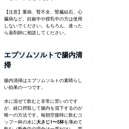
【注意】重病、腎不全、腎臓結石、心
臓病など。妊娠中や授乳中の方は使用
しないでください。もちろん、迷った
ら薬剤師に相談してください。
エプソムソルトで腸内清
掃
腸内清掃はエプソムソルトの素晴らし
い効果の一つです。
水に混ぜて飲むと非常に苦いのです
が、経口摂取して腸内を瀉下するのが
唯一の方法です。毎朝空腹時に飲むコ
ップ一杯の水に
大さじ1〜2杯
を薄めて
飲む（断食中の場合は一度だけ）、苦