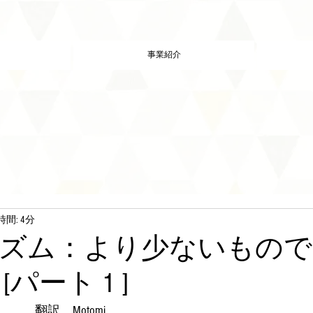
事業紹介
間: 4分
ズム：より少ないもので
パート 1 ]
　　翻訳　Motomi