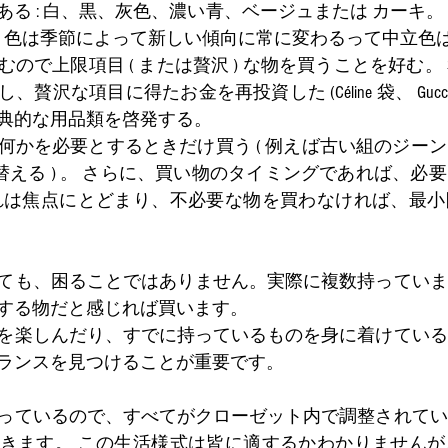
る : 白、黒、灰色、濃い青、ベージュまたは カーキ。
  色は季節によって新しい傾向に常に変わるって中立色は
ので上限項目 ( または贅沢 ) な物を買うことを好む。
沢な項目に得たお金を再投資した (Céline 袋、 Gucci 
典的な用品類を啓発する。
何かを必要とするときだけ買う ( 例えば古い組のジー
替える ) 。 さらに、買い物のタイミングであれば、必
れは焦点にとどまり、不必要な物を買わなければ、最小
ても、困ることではありません。実際に複数持っていま
する物だと感じれば買います。 
を楽しんだり、すでに持っているものを身に着けている
ランスを見つけることが重要です。
っているので、すべてがクローゼット内で調整されてい
きます。 この生活様式は皆に適するかわかりませんが