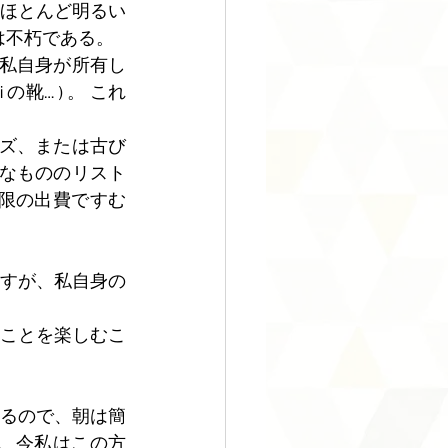
 ほとんど明るい
不朽である。 
 私自身が所有し
の靴… ) 。 これ
ンズ、または古び
要なもののリスト
限の出費ですむ
すが、私自身の
ことを楽しむこ
るので、朝は簡
、今私はこの方