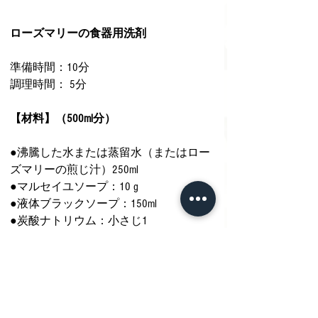
ローズマリーの食器用洗剤
準備時間：10分
調理時間： 5分
【材料】（500ml分）
●沸騰した水または蒸留水（またはロー
ズマリーの煎じ汁）250ml
●マルセイユソープ：10 g
●液体ブラックソープ：150ml
●炭酸ナトリウム：小さじ1
●ベーキングソーダ：小さじ1
●SCI：20 g （泡立ちが良くなる）
●ローズマリーエッセンシャルオイル：
30滴