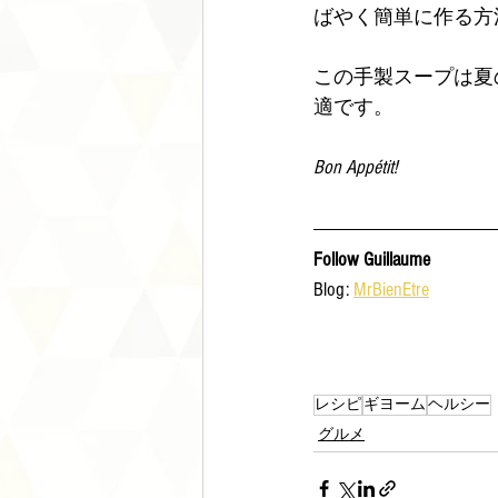
ばやく簡単に作る方法
この手製スープは夏
適です。
Bon Appétit!
Follow Guillaume
Blog: 
MrBienEtre
レシピ
ギヨーム
ヘルシー
グルメ