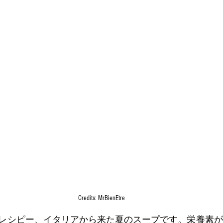
Credits: MrBienEtre
レシピー、イタリアから来た夏のスープです。栄養素が