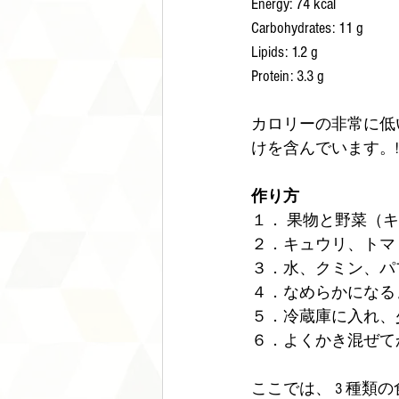
Energy: 74 kcal 
Carbohydrates: 11 g 
Lipids: 1.2 g 
Protein: 3.3 g 
カロリーの非常に低
けを含んでいます。!
作り方
１． 果物と野菜（
２．キュウリ、トマ
３．水、クミン、パ
４．なめらかになる
５．冷蔵庫に入れ、少
６．よくかき混ぜて
ここでは、 3 種