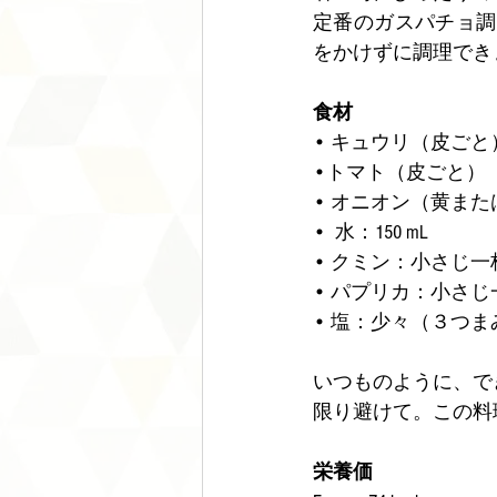
定番のガスパチョ調
をかけずに調理でき
食材
• キュウリ（皮ごと）：
•トマト（皮ごと） ：1
• オニオン（黄または
•  水：150 mL
• クミン：小さじ一
• パプリカ：小さじ
• 塩：少々（３つま
いつものように、で
限り避けて。この料
栄養価